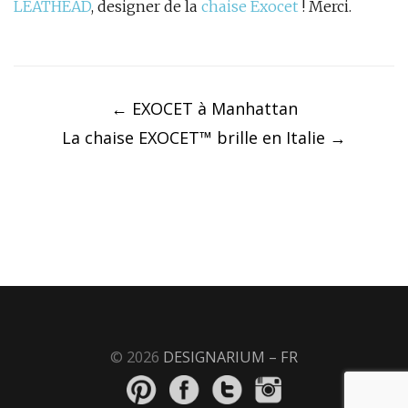
LEATHEAD
,‬ designer de la
chaise Exocet
! Merci.
Post
navigation
←
EXOCET à Manhattan
La chaise EXOCET™ brille en Italie
→
© 2026
DESIGNARIUM – FR