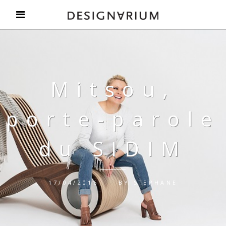
Mitsou,
porte-parole
du SIDIM
17/04/2016
BY
STEPHANE